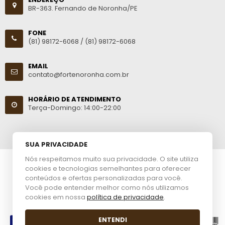
BR-363. Fernando de Noronha/PE
FONE
(81) 98172-6068 /
(81) 98172-6068
EMAIL
contato@fortenoronha.com.br
HORÁRIO DE ATENDIMENTO
Terça-Domingo: 14:00-22:00
SUA PRIVACIDADE
Nós respeitamos muito sua privacidade. O site utiliza
cookies e tecnologias semelhantes para oferecer
© 2023 Forte Noronha. CNPJ: 45.343.593/0001-27. Todos os
conteúdos e ofertas personalizadas para você.
direitos reservados.
Você pode entender melhor como nós utilizamos
cookies em nossa
política de privacidade
.
Esta loja virtual utiliza tecnologia da
Get Commerce
.
ENTENDI